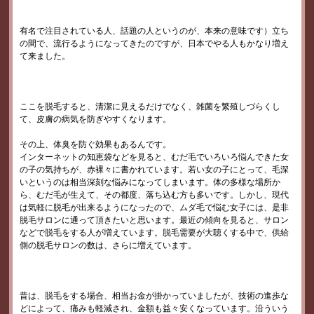
有名で注目されている人、話題の人というのが、本来の意味です）立ち
の間で、流行るようになってきたのですが、日本でやる人もかなり増え
て来ました。
ここを脱毛すると、清潔に見えるだけでなく、雑菌を繁殖しづらくし
て、皮膚の病気を防ぎやすくなります。
その上、体臭を防ぐ効果もあるんです。
インターネットの知恵袋などを見ると、むだ毛でいろいろ悩んできた女
の子の気持ちが、赤裸々に書かれています。若い女の子にとって、毛深
いというのは相当深刻な悩みになってしまいます。体の多様な場所か
ら、むだ毛が生えて、その都度、落ち込む方も多いです。しかし、現代
は気軽に脱毛が出来るようになったので、ムダ毛で悩む女子には、是非
脱毛サロンに通って頂きたいと思います。最近の傾向を見ると、サロン
などで脱毛をする人が増えています。脱毛需要が大聴くする中で、供給
側の脱毛サロンの数は、さらに増えています。
昔は、脱毛をする場合、相当お金が掛かっていましたが、技術の進歩な
どによって、痛みも軽減され、金額も益々安くなっています。沿ういう