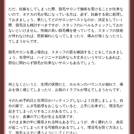
ただ、妊娠をしてしまった際、脱毛サロンで施術を受けることが出来な
いので、オナカの毛が気になっている方は、必ず、妊娠する前に処理し
ておきましょう。果たしてどのサロンがベストなのか、決定をしていく
際、脱毛法も検討すべきですが、スタッフのレベルもチェックしておか
ないといけません。性能の良い脱毛機を使っていても、スタッフの技術
が伴わなければ、照射漏れになってしまったり、痛みが強くなったりし
てしまうからです。
脱毛サロンを選ぶ場合は、スタッフの質を確認することをしておきまし
ょう。生理中は、ハイジニーナ以外なら大丈夫というサロンもあれば、
部位に関わらず脱毛が出来ないサロンもあるでしょう。
何となくというと、生理の状態だと、ホルモンのバランスが崩れて、痛
みを強く感じてしまったり、お肌のトラブルが増えてしまうからです。
そのため予約日と生理日がバッティングしないよう注意しましょう。自
分の家で、ムダ毛処理をおこなっていると、上手に出来ずに、埋没毛が
起きてしまったりすることがあるでしょう。
つまり、皮膚の下に毛が生える症状です。
そのまま体の中に吸収される時もあるでしょうが、赤く腫れたり、炎症
が起こってしまったする可能性があるでしょう。埋没毛を防ぐ方法とし
て、脱毛エステに通うようにしてください。