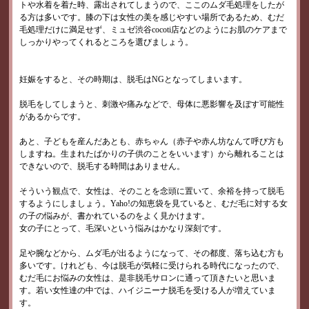
トや水着を着た時、露出されてしまうので、ここのムダ毛処理をしたが
る方は多いです。膝の下は女性の美を感じやすい場所であるため、むだ
毛処理だけに満足せず、ミュゼ渋谷cocoti店などのようにお肌のケアまで
しっかりやってくれるところを選びましょう。
妊娠をすると、その時期は、脱毛はNGとなってしまいます。
脱毛をしてしまうと、刺激や痛みなどで、母体に悪影響を及ぼす可能性
があるからです。
あと、子どもを産んだあとも、赤ちゃん（赤子や赤ん坊なんて呼び方も
しますね。生まれたばかりの子供のことをいいます）から離れることは
できないので、脱毛する時間はありません。
そういう観点で、女性は、そのことを念頭に置いて、余裕を持って脱毛
するようにしましょう。Yaho!の知恵袋を見ていると、むだ毛に対する女
の子の悩みが、書かれているのをよく見かけます。
女の子にとって、毛深いという悩みはかなり深刻です。
足や腕などから、ムダ毛が出るようになって、その都度、落ち込む方も
多いです。けれども、今は脱毛が気軽に受けられる時代になったので、
むだ毛にお悩みの女性は、是非脱毛サロンに通って頂きたいと思いま
す。若い女性達の中では、ハイジニーナ脱毛を受ける人が増えていま
す。