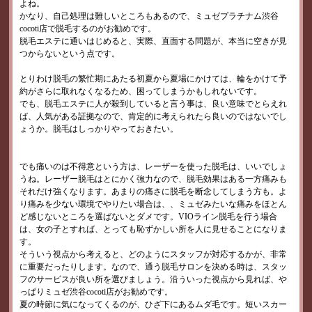
よね。
かなり、自己処理は難しいところもあるので、ミュゼプラチナム渋谷
cocoti店で脱毛するのがお勧めです。
脱毛エステに通いはじめると、実際、直面する問題が、本当に空きが見
つからないという点です。
とりわけ脱毛の繁忙期にあたる初夏から夏場にかけては、輪をかけて予
約がさらに取れなくなるため、困ってしまうかもしれないです。
でも、脱毛エステに人が殺到していると言う事は、良い意味でとらえれ
ば、人気がある証拠なので、肯定的に考えられたら良いのではないでし
ょうか。脱毛はしっかりやっておきたい。
でも痛いのは不得意という方は、レーザーを使った脱毛は、いいでしょ
うね。レーザー脱毛はとにかく強力なので、脱毛効果はある一方痛みも
それだけ強くなります。あまりの痛さに脱毛を断念してしまう方も。よ
り痛みを少ない環境でやりたい場合は、、ミュゼみたいな痛みをほとん
ど感じないところを選ばないとダメです。VIOライン脱毛を行う場合
は、女の子とすれば、とっても恥ずかしい所を人に見せることになりま
す。
そういう視点から考えると、どのようにスタッフが対応するかが、非常
に重要だったりします。なので、通う脱毛サロンを決める時は、スタッ
フのサービスが良い所を選びましょう。沿ういった視点から見れば、や
っぱりミュゼ渋谷cocoti店がお勧めです。
夏の時節に気になってくるのが、ひざ下にあるムダ毛です。短いスカー