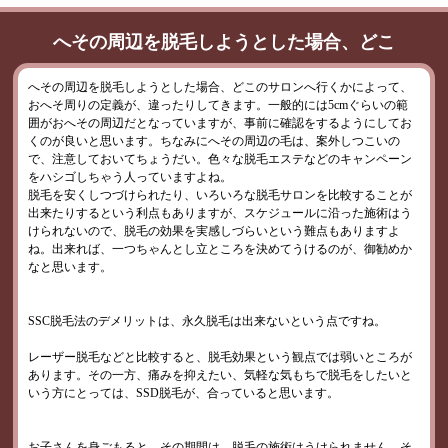
へその周辺を脱毛しようとした場合、どこ
へその周辺を脱毛しようとした場合、どこのサロンへ行くかによって、
おへそ周りの定義が、違ったりしてきます。一般的には5cmぐらいの範
囲がおへその周辺だとなっていますが、事前に確認をするようにしてお
くのが良いと思います。ちなみにへその周辺の毛は、案外しつこいの
で、注意しておいてちょうだい。色々な脱毛エステなどのキャンペーン
をハシゴしちゃう人っていますよね。
脱毛を安くしつづけられたり、いろいろな脱毛サロンを比較することが
出来たりするという利点もありますが、スケジュールに沿った施術はう
けられないので、脱毛の効果を実感しづらいという難点もありますよ
ね。出来れば、一つちゃんとし立ところを決めてうけるのが、御勧めか
なと思います。
SSC脱毛法のデメリットは、永久脱毛は出来ないという点ですね。
レーザー脱毛などと比較すると、脱毛効果という観点では弱いところが
あります。その一方、痛みを抑えたい、気軽な気もちで脱毛をしたいと
いう方にとっては、SSD脱毛が、合っていると思います。
お子さんを身ごもると、その期間は、脱毛の施術はうけられません。そ