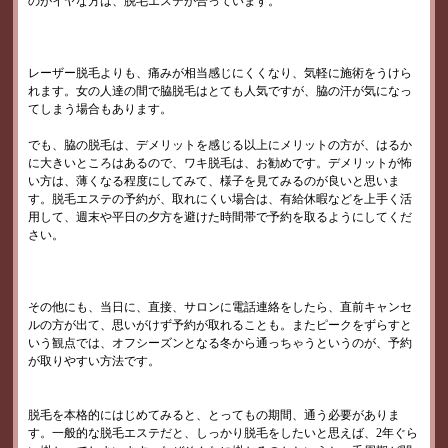
のがイヤな方は、脱毛エステが合っています。
レーザー脱毛よりも、痛みが相当感じにくくなり、気軽に施術をうけら
れます。女の人達の間で脇脱毛はとても人気ですが、脇の汗が気になっ
てしまう場合もあります。
でも、脇の脱毛は、デメリットを感じる以上にメリットの方が、はるか
に大きいところはあるので、ワキ脱毛は、お勧めです。デメリットが怖
い方は、薄くなる程度にしてみて、様子を見てみるのが良いと思いま
す。脱毛エステの予約が、取れにくい場合は、有給休暇などを上手く活
用して、週末や平日の夕方を避けた時間帯で予約を取るようにしてくだ
さい。
その他にも、当日に、直接、サロンに電話連絡をしたら、直前キャンセ
ルの方が出て、思いがけず予約が取れることも。またピークをずらすと
いう観点では、オフシーズンとなる冬から通っちゃうというのが、予約
が取りやすい方法です。
脱毛を本格的にはじめてみると、とってもの期間、通う必要がありま
す。一般的な脱毛エステだと、しっかり脱毛をしたいと思えば、2年ぐら