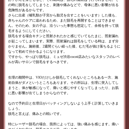
の時に脱毛をしてしまうと、刺激や痛みなどで、母体に悪い影響が出る
危険性があるからです。
さらに出産（哺乳類が子宮から胎児を出すことをいいます）した後も、
赤ちゃんのケアに追われるため、まだ脱毛を再開することはできませ
ん。そのため、女の子は、沿ういった事態も想定して、余裕を持って脱
毛するようにしてください。
脱毛をする場合キチンと照射されたかと感じていてもたまに、照射漏れ
が起こってしまいます。実際、照射漏れは脱毛をしている時は、まず分
かりません。施術後、2週間ぐらい経った後、むだ毛が抜け落ちるように
なって初めて分かるようになります。
ですから、やっぱり脱毛は、ミュゼ渋谷cocoti店みたいなスタッフのレベ
ルが高いサロンで脱毛をするべきです。
生理の期間中は、VIOだけしか脱毛してくれないところもある一方、施
術自体がダメというところもあります。その所以は、生理に突入してし
まうと、体が敏感になって、痛いと感じやすくなってしまったり、お肌
に悪い影響が出てしまうからなのです。
なので予約日と生理日がバッティングしないよう上手く計算していきま
しょう。
脱毛と言えば、痛みとの戦いです。
特にレーザー脱毛の場合、箇所によっては、強い痛みを感じます。痛い